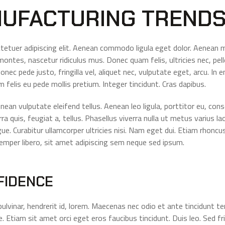
UFACTURING TREND
tetuer adipiscing elit. Aenean commodo ligula eget dolor. Aenean
ontes, nascetur ridiculus mus. Donec quam felis, ultricies nec, pel
ec pede justo, fringilla vel, aliquet nec, vulputate eget, arcu. In e
 felis eu pede mollis pretium. Integer tincidunt. Cras dapibus.
n vulputate eleifend tellus. Aenean leo ligula, porttitor eu, conse
rra quis, feugiat a, tellus. Phasellus viverra nulla ut metus varius 
augue. Curabitur ullamcorper ultricies nisi. Nam eget dui. Etiam rhon
per libero, sit amet adipiscing sem neque sed ipsum.
FIDENCE
ulvinar, hendrerit id, lorem. Maecenas nec odio et ante tincidunt t
. Etiam sit amet orci eget eros faucibus tincidunt. Duis leo. Sed fr