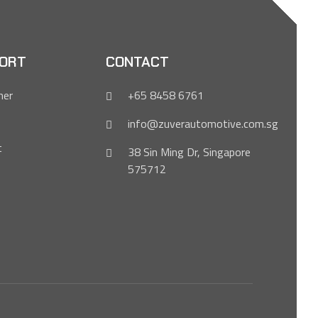
ORT
CONTACT
mer
+65 8458 6761
info@zuverautomotive.com.sg
t
38 Sin Ming Dr, Singapore
575712