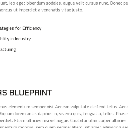
at, leo eget bibendum sodales, augue velit cursus nunc. Donec pede 
honcus ut imperdiet a venenatis vitae justo.
tegies for Efficiency
lity in Industry
acturing
RS BLUEPRINT
amus elementum semper nisi. Aenean vulputate eleifend tellus. Aenea
liquam lorem ante, dapibus in, viverra quis, feugiat a, tellus. Phase
diet. Etiam ultricies nisi vel augue. Curabitur ullamcorper ultricies
imentum rhoncus, sem quam semper libero, sit amet adipiscing 