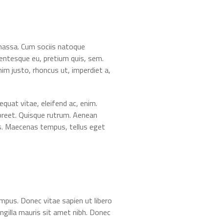
S
 massa. Cum sociis natoque
lentesque eu, pretium quis, sem.
nim justo, rhoncus ut, imperdiet a,
quat vitae, eleifend ac, enim.
laoreet. Quisque rutrum. Aenean
cus. Maecenas tempus, tellus eget
empus. Donec vitae sapien ut libero
ingilla mauris sit amet nibh. Donec