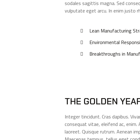
sodales sagittis magna. Sed consequ
vulputate eget arcu. In enim justo r
Lean Manufacturing Stra
Environmental Responsibi
Breakthroughs in Manuf
THE GOLDEN YEA
Integer tincidunt. Cras dapibus. Viv
consequat vitae, eleifend ac, enim. A
laoreet. Quisque rutrum. Aenean imper
Maecenas tempus, tellus eget cond