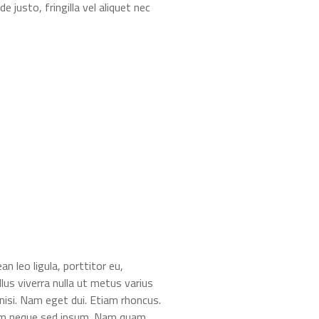
justo, fringilla vel aliquet nec
n leo ligula, porttitor eu,
llus viverra nulla ut metus varius
 nisi. Nam eget dui. Etiam rhoncus.
sem neque sed ipsum. Nam quam